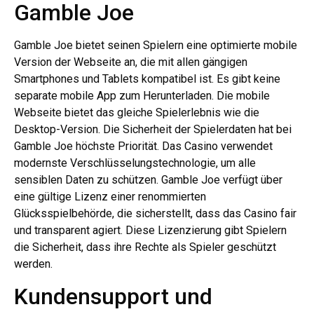
Gamble Joe
Gamble Joe bietet seinen Spielern eine optimierte mobile
Version der Webseite an, die mit allen gängigen
Smartphones und Tablets kompatibel ist. Es gibt keine
separate mobile App zum Herunterladen. Die mobile
Webseite bietet das gleiche Spielerlebnis wie die
Desktop-Version. Die Sicherheit der Spielerdaten hat bei
Gamble Joe höchste Priorität. Das Casino verwendet
modernste Verschlüsselungstechnologie, um alle
sensiblen Daten zu schützen. Gamble Joe verfügt über
eine gültige Lizenz einer renommierten
Glücksspielbehörde, die sicherstellt, dass das Casino fair
und transparent agiert. Diese Lizenzierung gibt Spielern
die Sicherheit, dass ihre Rechte als Spieler geschützt
werden.
Kundensupport und