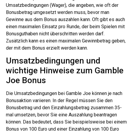
Umsatzbedingungen (Wager), die angeben, wie oft der
Bonusbetrag umgesetzt werden muss, bevor man
Gewinne aus dem Bonus auszahlen kann. Oft gibt es auch
einen maximalen Einsatz pro Runde, der beim Spielen mit
Bonusguthaben nicht überschritten werden darf.
Zusätzlich kann es einen maximalen Gewinnbetrag geben,
der mit dem Bonus erzielt werden kann.
Umsatzbedingungen und
wichtige Hinweise zum Gamble
Joe Bonus
Die Umsatzbedingungen bei Gamble Joe können je nach
Bonusaktion variieren. In der Regel müssen Sie den
Bonusbetrag und den Einzahlungsbetrag zusammen 35-
mal umsetzen, bevor Sie eine Auszahlung beantragen
können. Das bedeutet, dass Sie beispielsweise bei einem
Bonus von 100 Euro und einer Einzahlung von 100 Euro