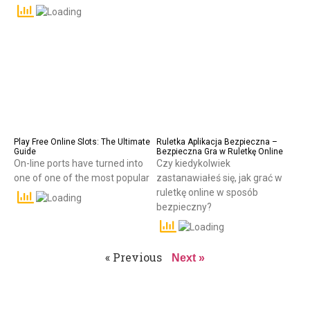
Play Free Online Slots: The Ultimate
Ruletka Aplikacja Bezpieczna –
Guide
Bezpieczna Gra w Ruletkę Online
On-line ports have turned into
Czy kiedykolwiek
one of one of the most popular
zastanawiałeś się, jak grać w
ruletkę online w sposób
bezpieczny?
« Previous
Next »