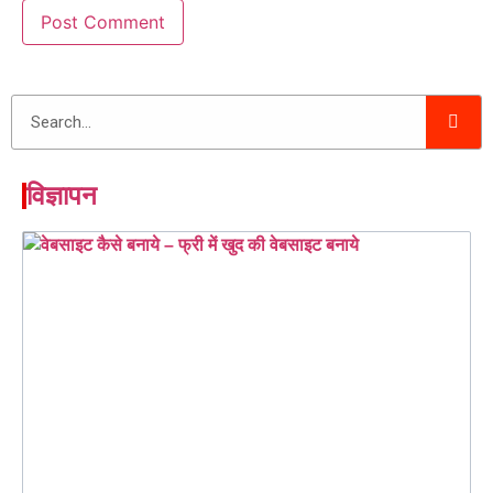
विज्ञापन