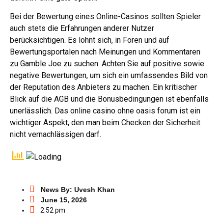
Bei der Bewertung eines Online-Casinos sollten Spieler
auch stets die Erfahrungen anderer Nutzer
berücksichtigen. Es lohnt sich, in Foren und auf
Bewertungsportalen nach Meinungen und Kommentaren
zu Gamble Joe zu suchen. Achten Sie auf positive sowie
negative Bewertungen, um sich ein umfassendes Bild von
der Reputation des Anbieters zu machen. Ein kritischer
Blick auf die AGB und die Bonusbedingungen ist ebenfalls
unerlässlich. Das online casino ohne oasis forum ist ein
wichtiger Aspekt, den man beim Checken der Sicherheit
nicht vernachlässigen darf.
News By:
Uvesh Khan
June 15, 2026
2:52 pm