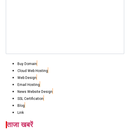
Buy Domain
Cloud Web Hosting
Web Design
Email Hosting
News Website Design
SSL Certification
Blog
Link
ताजा खबरें