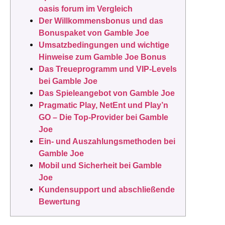
oasis forum im Vergleich
Der Willkommensbonus und das
Bonuspaket von Gamble Joe
Umsatzbedingungen und wichtige
Hinweise zum Gamble Joe Bonus
Das Treueprogramm und VIP-Levels
bei Gamble Joe
Das Spieleangebot von Gamble Joe
Pragmatic Play, NetEnt und Play’n
GO – Die Top-Provider bei Gamble
Joe
Ein- und Auszahlungsmethoden bei
Gamble Joe
Mobil und Sicherheit bei Gamble
Joe
Kundensupport und abschließende
Bewertung