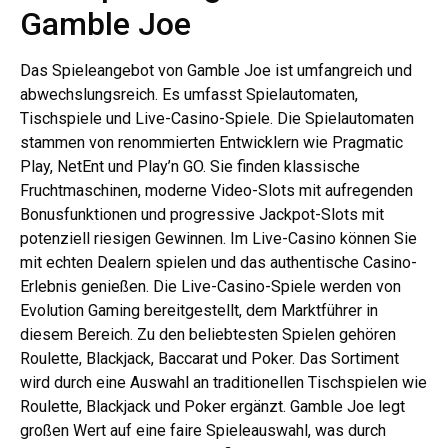
Gamble Joe
Das Spieleangebot von Gamble Joe ist umfangreich und
abwechslungsreich. Es umfasst Spielautomaten,
Tischspiele und Live-Casino-Spiele. Die Spielautomaten
stammen von renommierten Entwicklern wie Pragmatic
Play, NetEnt und Play’n GO. Sie finden klassische
Fruchtmaschinen, moderne Video-Slots mit aufregenden
Bonusfunktionen und progressive Jackpot-Slots mit
potenziell riesigen Gewinnen. Im Live-Casino können Sie
mit echten Dealern spielen und das authentische Casino-
Erlebnis genießen. Die Live-Casino-Spiele werden von
Evolution Gaming bereitgestellt, dem Marktführer in
diesem Bereich. Zu den beliebtesten Spielen gehören
Roulette, Blackjack, Baccarat und Poker. Das Sortiment
wird durch eine Auswahl an traditionellen Tischspielen wie
Roulette, Blackjack und Poker ergänzt. Gamble Joe legt
großen Wert auf eine faire Spieleauswahl, was durch