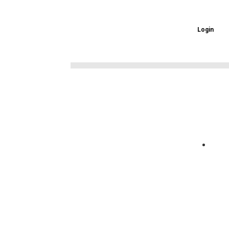
Login
ई-प