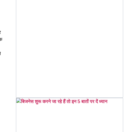
र
एक
े