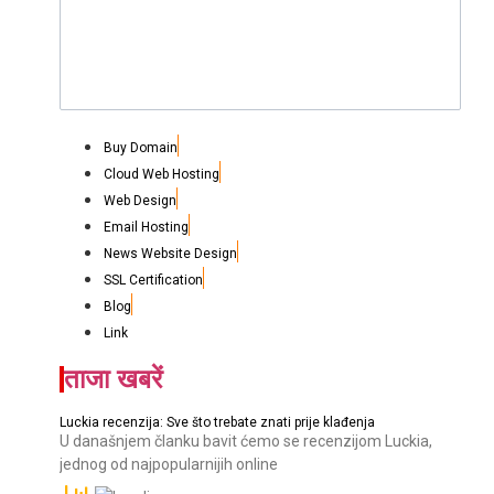
Buy Domain
Cloud Web Hosting
Web Design
Email Hosting
News Website Design
SSL Certification
Blog
Link
ताजा खबरें
Luckia recenzija: Sve što trebate znati prije klađenja
U današnjem članku bavit ćemo se recenzijom Luckia,
jednog od najpopularnijih online