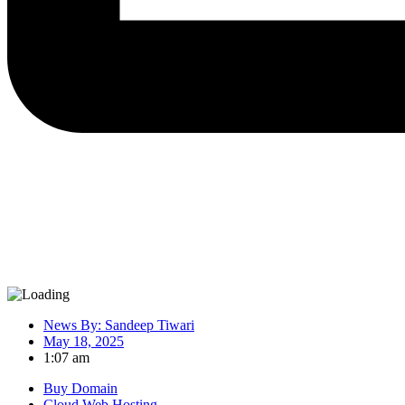
News By:
Sandeep Tiwari
May 18, 2025
1:07 am
Buy Domain
Cloud Web Hosting