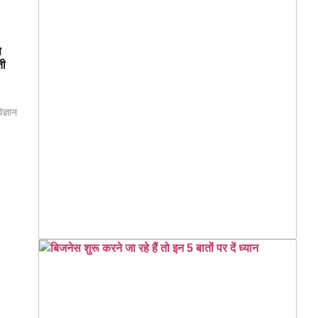
े
ती
ज्ञान