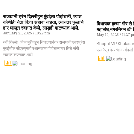
राजधानी ट्रेन दिल्लीहून मुंबईला पोहोचली, त्यात
कोणीही नेता किंवा सहावा नव्हता, त्यानंतर फुलांचे
विधायक कृष्णा गौर से म
हार घालून स्वागत केले, लाडूही वाटण्यात आले.
महासंघ,नगरनिगम की 
January 21, 2025
10:29 pm
May 19, 2023
11:27 
नवी दिल्ली. निजामुद्दीनहून निघाल्यानंतर राजधानी एक्स्प्रेस
Bhopal MP Khulasa// गोव
मुंबईतील सीएसएमटी स्थानकात पोहोचल्यावर तिचे जंगी
प्रकोष्ठ) के सभी कार्यकर
स्वागत करण्यात आले.