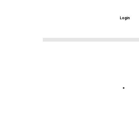
Login
ई-प