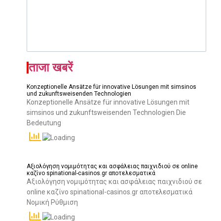
ताजा खबरें
Konzeptionelle Ansätze für innovative Lösungen mit simsinos
und zukunftsweisenden Technologien
Konzeptionelle Ansätze für innovative Lösungen mit
simsinos und zukunftsweisenden Technologien Die
Bedeutung
Αξιολόγηση νομιμότητας και ασφάλειας παιχνιδιού σε online
καζίνο spinational-casinos.gr αποτελεσματικά
Αξιολόγηση νομιμότητας και ασφάλειας παιχνιδιού σε
online καζίνο spinational-casinos.gr αποτελεσματικά
Νομική Ρύθμιση